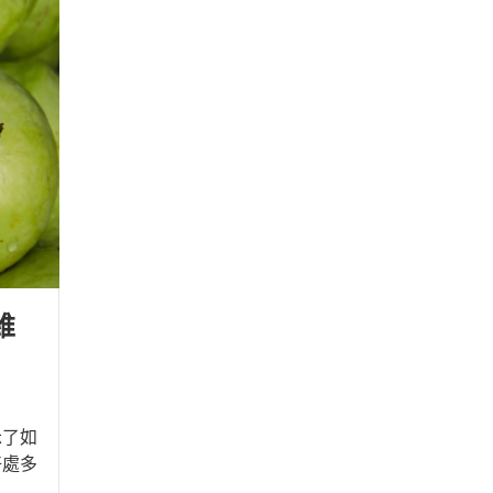
維
示了如
好處多