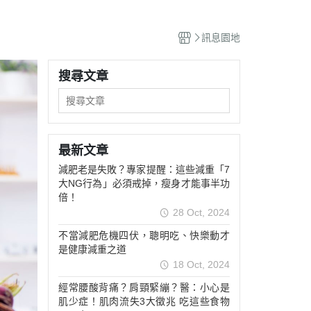
訊息園地
搜尋文章
最新文章
減肥老是失敗？專家提醒：這些減重「7
大NG行為」必須戒掉，瘦身才能事半功
倍！
28 Oct, 2024
不當減肥危機四伏，聰明吃、快樂動才
是健康減重之道
18 Oct, 2024
經常腰酸背痛？肩頸緊繃？醫：小心是
肌少症！肌肉流失3大徵兆 吃這些食物