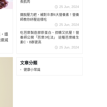
長肌肉
25 Jun, 2024
擺脫壓力肥，補對Ｂ群6大營養素！營養
師教你紓壓這樣吃
25 Jun, 2024
吃芭樂製造膠原蛋白、控糖又抗壓！營
來，還
養師公開「芭樂3吃法」 這種芭樂維生
快速減
素C、B群更高
25 Jun, 2024
文章分類
健康小常識