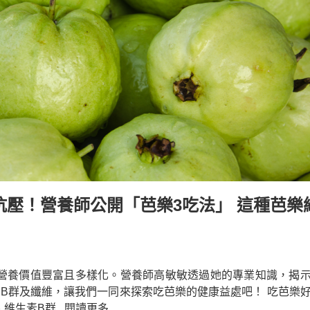
壓！營養師公開「芭樂3吃法」 這種芭樂
營養價值豐富且多樣化。營養師高敏敏透過她的專業知識，揭
、B群及纖維，讓我們一同來探索吃芭樂的健康益處吧！ 吃芭樂
、維生素B群
...閱讀更多