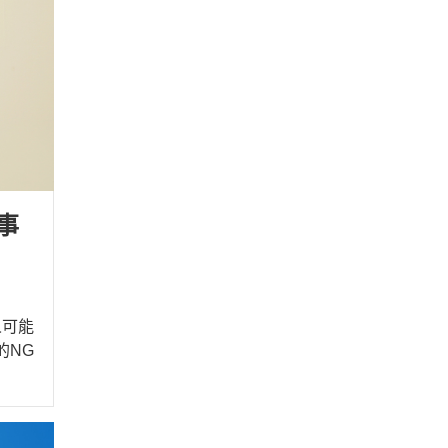
事
人可能
的NG