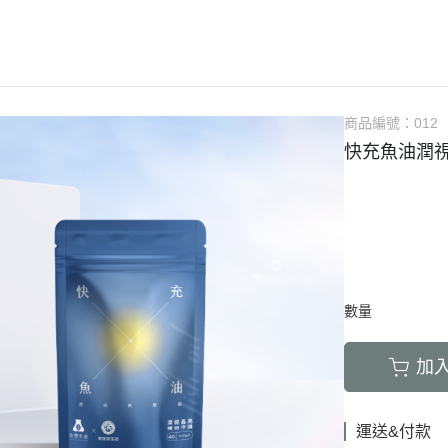
商品編號：
012
快充魚油潤視
數量
加
運送&付款