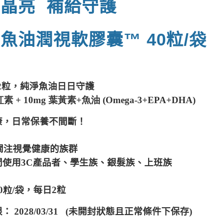
晶亮 補給守護
充魚油潤視軟膠囊
™
40
粒
/袋
2粒，
純淨魚油日日守護
紅素
+ 10mg 葉黃素
+
魚油
(Omega-3
+EPA
+DHA)
康，日常保養不間斷！
關注視覺健康的族群
間使用
3C
產品者、學生族、銀髮族、上班族
0
粒
/袋
，每日
2粒
 2028/03/31
(未開封狀態且正常條件下保存)