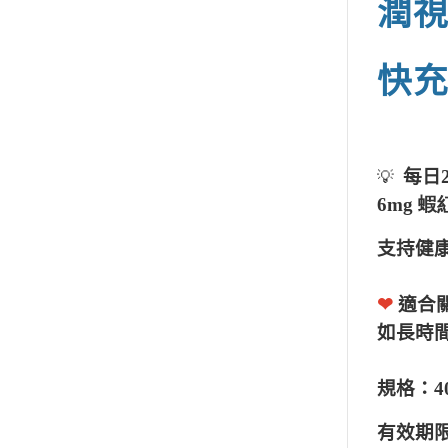
潤視
快
每日
💡
6mg 蝦
支持健
❤
適合
如長時
規格：
4
有效期限：