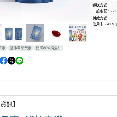
運送方式
一般宅配
7-
付款方式
信用卡
ATM
紅素
游離型葉黃素
德國80%純魚油
情
品資訊】